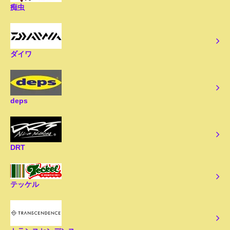
痴虫
ダイワ
deps
DRT
テッケル