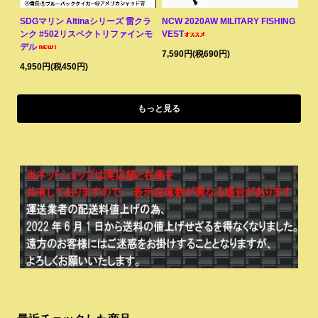
SDGマリン Altinaシリーズ 雷クラ
NCW 2020AW MILITARY FISHING
ンク #502リスペクトリファインモ
VEST
デル
7,590円(税690円)
4,950円(税450円)
もっと見る