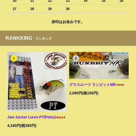
20
21
22
23
24
25
26
27
28
29
30
赤印はお休みです。
RANKKING
ランキング
1
2
グラスルーツ ランビットMR
2,090円(税190円)
Jaw Jacker Lures PT(Petey)
4,180円(税380円)