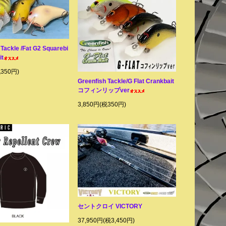
 Tackle /Fat G2 Squarebi
it
税350円)
Greenfish Tackle/G Flat Crankbait
コフィンリップver
3,850円(税350円)
セントクロイ VICTORY
37,950円(税3,450円)