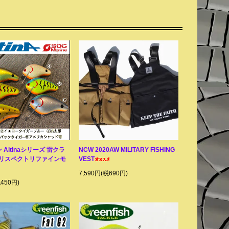
 Altinaシリーズ 雷クラ
NCW 2020AW MILITARY FISHING
02リスペクトリファインモ
VEST
7,590円(税690円)
税450円)