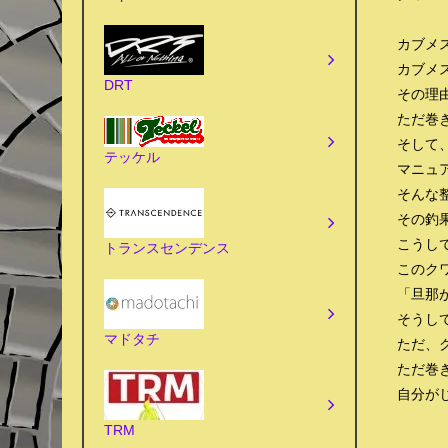
カブメ
カブメ
DRT
その理
ただ巻
そして
テッケル
マニュ
そんな
その釣
こうし
トランスセンデンス
このク
「旦那
そうし
マドタチ
ただ、
ただ巻
自分がじ
TRM