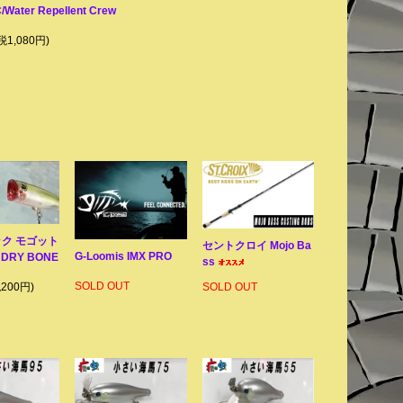
Water Repellent Crew
税1,080円)
ク モゴット
セントクロイ Mojo Ba
G-Loomis IMX PRO
e DRY BONE
ss
SOLD OUT
税200円)
SOLD OUT