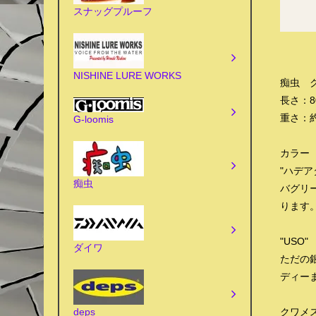
スナッグプルーフ
NISHINE LURE WORKS
痴虫 
長さ：
重さ：約
G-loomis
カラー
"ハデア
痴虫
バグリ
ります
"USO"
ダイワ
ただの
ディー
deps
クワメ