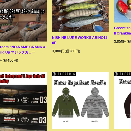
Greenfish
ll Crankba
NISHINE LURE WORKS ABINO11
3,850円(
0F
ream / NO-NAME CRANK #
3,080円(税280円)
Build Up マジックカラー
0円(税450円)