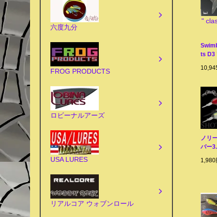
" cla
六度九分
Swimb
ts D3
10,9
FROG PRODUCTS
ロビーナルアーズ
ノリー
バー3.
USA LURES
1,98
リアルコア ウォブンロール