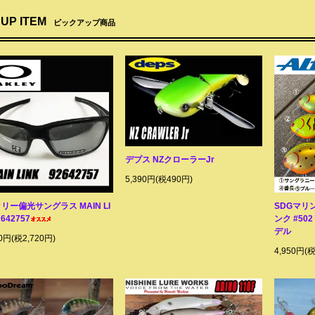
 UP ITEM
ピックアップ商品
デプス NZクローラーJr
5,390円(税490円)
リー偏光サングラス MAIN LI
SDGマリン
2642757
ンク #5
デル
20円(税2,720円)
4,950円(