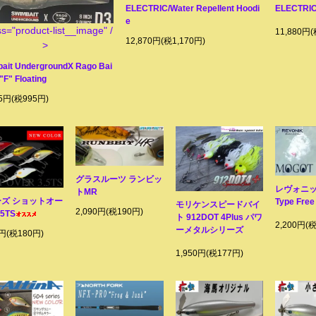
ELECTRIC/Water Repellent Hoodi
ELECTRIC/
e
ss="product-list__image" /
11,880円(
12,870円(税1,170円)
>
ait UndergroundX Rago Bai
 "F" Floating
45円(税995円)
グラスルーツ ランビッ
レヴォニッ
トMR
ズ ショットオー
Type Fre
モリケンスピードバイ
2,090円(税190円)
5TS
ト 912DOT 4Plus パワ
2,200円(
ーメタルシリーズ
0円(税180円)
1,950円(税177円)