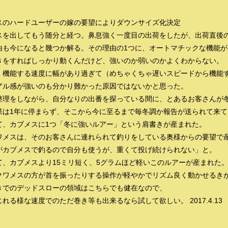
スのハードユーザーの嫁の要望によりダウンサイズ化決定
スを出してもう随分と経つ。鼻息強く一度目の出荷をしたが、出荷直後
由も今になると幾つか解る。その理由の1つに、オートマチックな機能
きをすればしっかり動くんだけど、強いのか弱いのかよくわからない。
、機能する速度に幅があり過ぎて（めちゃくちゃ遅いスピードから機能
アル感が強いのも分かり難かった原因ではないかと思った。
整理をしながら、自分なりの出番を探っている間に、とあるお客さんが
果は1年に停まらず、そこから今に至るまで毎冬調か報告が送られて来て
て、カブメスに1つ「冬に強いルアー」という肩書きが産まれた。
ワメスは、そのお客さんに連れられて釣りをしている奥様からの要望で
がカブメスで釣るので自分も使うが、重くて投げ続けられない」と。
て、カブメスより15ミリ短く、5グラムほど軽いこのルアーが産まれた
クワメスの方が首を振ったりする操作が軽やかでリズム良く動かせるき
きでのデッドスローの領域はこちらでも健在なので、
れる様な速度でのただ巻き等も出来るなら試して欲しい。 2017.4.13