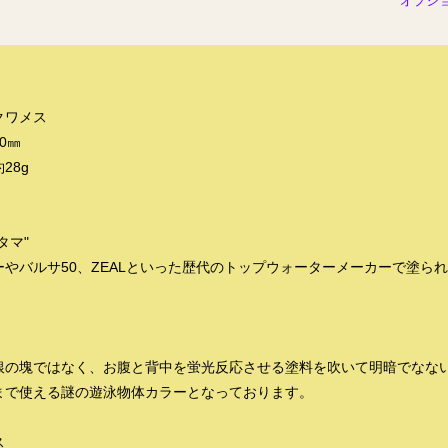
オプシ
クワメス
80㎜
28g
タマ"
ーやバルサ50、ZEALといった歴代のトップウォーターメーカーで塗ら
。
銀の塊ではなく、お腹と背中を蛍光反応させる塗料を吹いて明暗でなな
まで使える謎の遊泳物体カラーとなっております。
ス